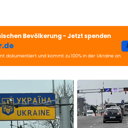
inischen Bevölkerung - Jetzt spenden
r.de
nt dokumentiert und kommt zu 100% in der Ukraine an.