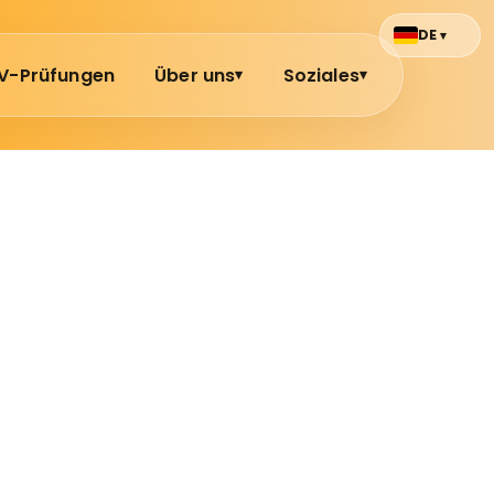
DE
▾
V-Prüfungen
Über uns
Soziales
▾
▾