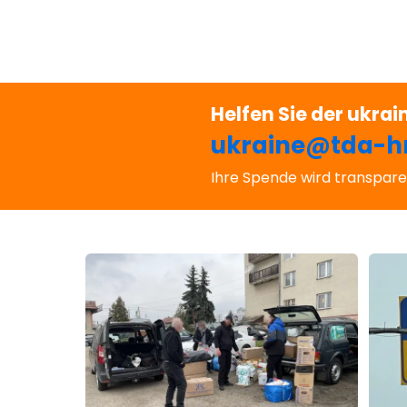
Helfen Sie der ukra
ukraine@tda-h
Ihre Spende wird transpare